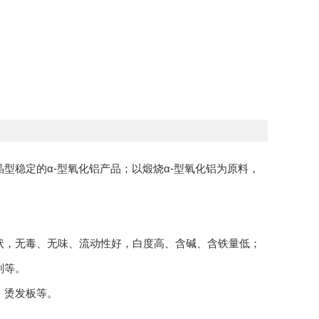
型稳定的α-型氧化铝产品；以煅烧α-型氧化铝为原料，
，无毒、无味、流动性好，白度高、含碱、含铁量低；
剂等。
、烫发板等。