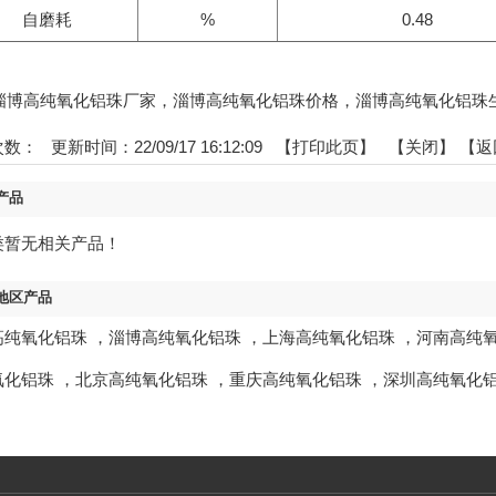
自磨耗
%
0.48
gs:淄博高纯氧化铝珠厂家，淄博高纯氧化铝珠价格，淄博高纯氧化铝珠
次数：
更新时间：22/09/17 16:12:09 【
打印此页
】 【
关闭
】
【返
产品
类暂无相关产品！
地区产品
高纯氧化铝珠
，
淄博高纯氧化铝珠
，
上海高纯氧化铝珠
，
河南高纯
氧化铝珠
，
北京高纯氧化铝珠
，
重庆高纯氧化铝珠
，
深圳高纯氧化