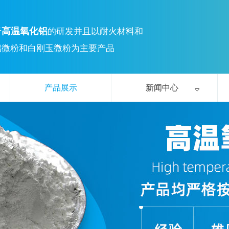
高温氧化铝
于
的研发并且以耐火材料和
铝微粉和白刚玉微粉为主要产品
产品展示
新闻中心