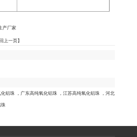
生产厂家
回上一页】
氧化铝珠
，
广东高纯氧化铝珠
，
江苏高纯氧化铝珠
，
河北
铝珠