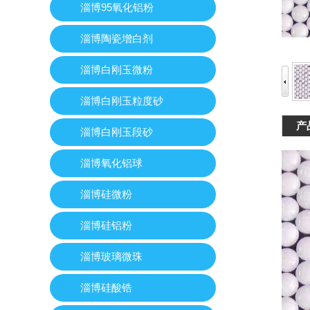
淄博95氧化铝粉
淄博陶瓷增白剂
淄博白刚玉微粉
淄博白刚玉粒度砂
产
淄博白刚玉段砂
淄博氧化铝球
淄博硅微粉
淄博硅铝粉
淄博玻璃微珠
淄博硅酸锆