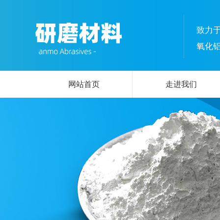
致力
氧化
网站首页
走进我们