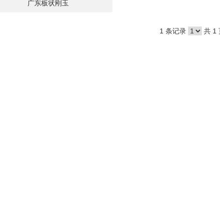
广东板状刚玉
1 条记录
共 1