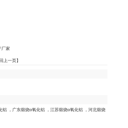
产厂家
回上一页】
化铝
，
广东煅烧α氧化铝
，
江苏煅烧α氧化铝
，
河北煅烧