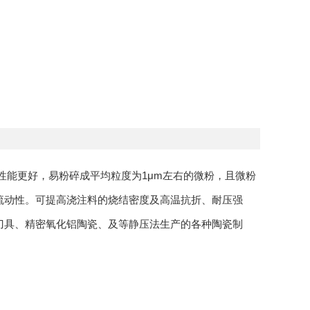
磨性能更好，易粉碎成平均粒度为1μm左右的微粉，且微粉
流动性。可提高浇注料的烧结密度及高温抗折、耐压强
刀具、精密氧化铝陶瓷、及等静压法生产的各种陶瓷制