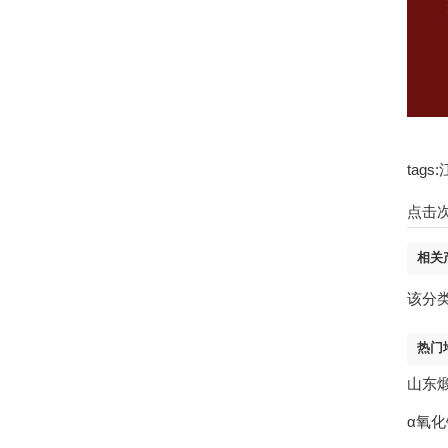
tag
点击
相关
该分
热门
山东
α氧化