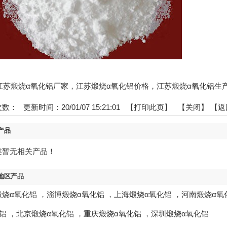
s:江苏煅烧α氧化铝厂家，江苏煅烧α氧化铝价格，江苏煅烧α氧化铝生
次数：
更新时间：20/01/07 15:21:01 【
打印此页
】 【
关闭
】
【返
产品
类暂无相关产品！
地区产品
煅烧α氧化铝
，
淄博煅烧α氧化铝
，
上海煅烧α氧化铝
，
河南煅烧α氧
铝
，
北京煅烧α氧化铝
，
重庆煅烧α氧化铝
，
深圳煅烧α氧化铝