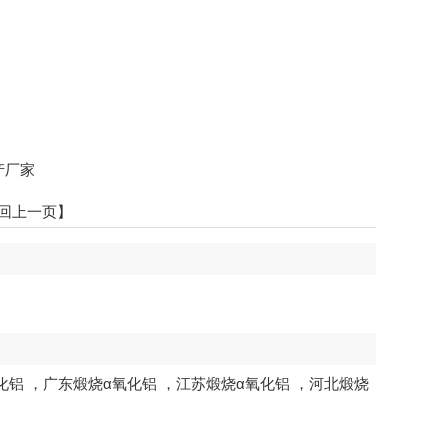
产厂家
回上一页】
化铝
，
广东煅烧α氧化铝
，
江苏煅烧α氧化铝
，
河北煅烧