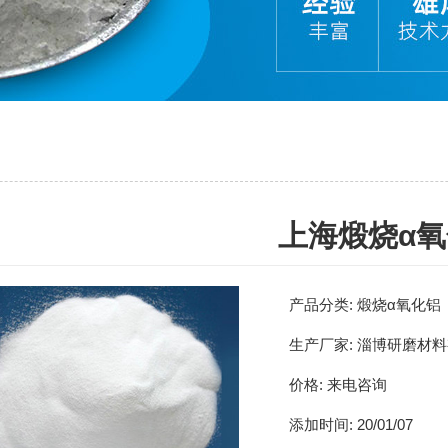
上海煅烧α
产品分类:
煅烧α氧化铝
生产厂家:
淄博研磨材料
价格:
来电咨询
添加时间:
20/01/07