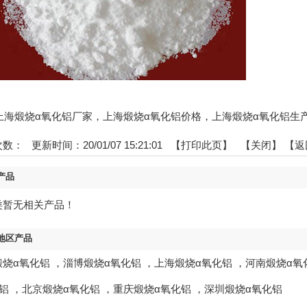
s:上海煅烧α氧化铝厂家，上海煅烧α氧化铝价格，上海煅烧α氧化铝生
次数：
更新时间：20/01/07 15:21:01 【
打印此页
】 【
关闭
】
【返
产品
类暂无相关产品！
地区产品
煅烧α氧化铝
，
淄博煅烧α氧化铝
，
上海煅烧α氧化铝
，
河南煅烧α氧
铝
，
北京煅烧α氧化铝
，
重庆煅烧α氧化铝
，
深圳煅烧α氧化铝