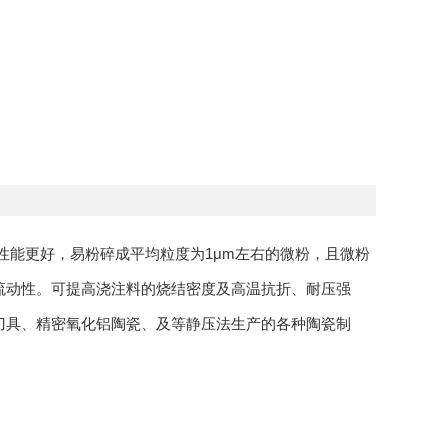
磨性能更好，易粉碎成平均粒度为1μm左右的微粉，且微粉
流动性。可提高浇注料的烧结密度及高温抗折、耐压强
刀具、精密氧化铝陶瓷、及等静压法生产的各种陶瓷制