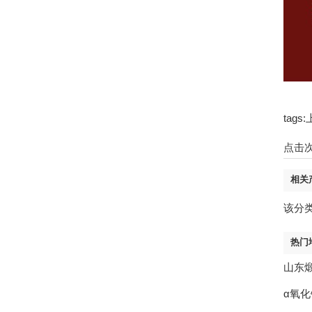
tag
点击
相关
该分
热门
山东
α氧化