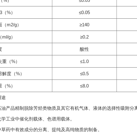
2（%）
≤0.05
O3（%）
≤0.05
（m2/g）
≥140
ml/g）
≥0.2
度
酸性
失重（%）
≤1.0
溶解度（%）
≤0.5
重（%）
≤8.0
用途
石油产品精制脱除芳烃类物质及其它有机气体、液体的选择性吸附分
化学工业中催化剂载体、色谱用载体。
中草药中有效成分的分离、提纯及高纯物质的制备。