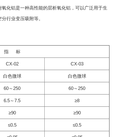
附氧化铝是一种高性能的层析氧化铝，可以广泛用于生
空分行业变压吸附等。
指 标
CX-02
CX-03
白色微球
白色微球
60～250
60～250
6.5～7.5
≥8
≥90
≥90
≤0.5
≤0.5