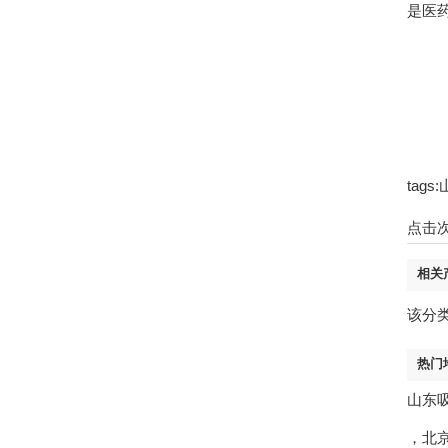
是医
ta
点击
相关
该分
热门
山东
，
北