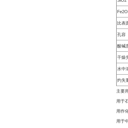
SiO
Fe2
比表面
孔容（
酸碱
干燥
水中
灼失
主要
用于
用作
用于